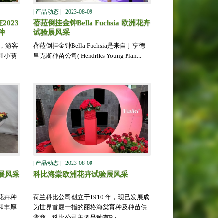
| 产品动态 |
2023-08-09
在2023
蓓菈倒挂金钟Bella Fuchsia 欧洲花卉
种
试验展风采
间，游客
蓓菈倒挂金钟Bella Fuchsia是来自于亨德
和小萌
里克斯种苗公司( Hendriks Young Plan...
| 产品动态 |
2023-08-09
展风采
​科比海棠欧洲花卉试验展风采
的花卉种
荷兰科比公司创立于1910 年，现已发展成
和丰厚
为世界首屈一指的丽格海棠育种及种苗供
货商。科比公司主要品种有Ba...