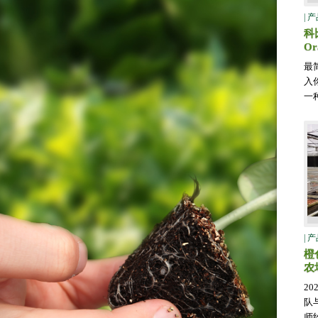
| 
科
O
最
入
一
| 
橙
农
2
队
师约