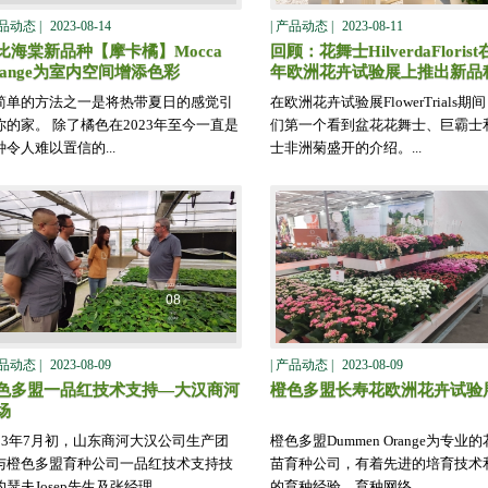
产品动态 |
2023-08-14
| 产品动态 |
2023-08-11
比海棠新品种【摩卡橘】Mocca
回顾：花舞士HilverdaFlorist
range为室内空间增添色彩
年欧洲花卉试验展上推出新品
简单的方法之一是将热带夏日的感觉引
在欧洲花卉试验展FlowerTrials期
你的家。 除了橘色在2023年至今一直是
们第一个看到盆花花舞士、巨霸士
种令人难以置信的...
士非洲菊盛开的介绍。...
产品动态 |
2023-08-09
| 产品动态 |
2023-08-09
色多盟一品红技术支持—大汉商河
橙色多盟长寿花欧洲花卉试验
场
023年7月初，山东商河大汉公司生产团
橙色多盟Dummen Orange为专业
与橙色多盟育种公司一品红技术支持技
苗育种公司，有着先进的培育技术
瑟夫Josep先生及张经理...
的育种经验。育种网络、...