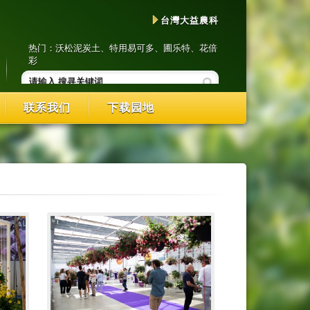
台灣大益農科
热门：
沃松泥炭土
、
特用易可多
、
圃乐特
、
花倍
彩
联系我们
下载园地