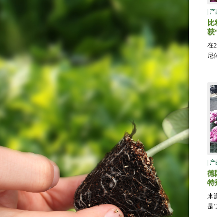
| 
比
获
在
尼佐
| 
德
特
来
是‘