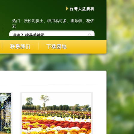
台灣大益農科
热门：
沃松泥炭土
、
特用易可多
、
圃乐特
、
花倍
彩
联系我们
下载园地