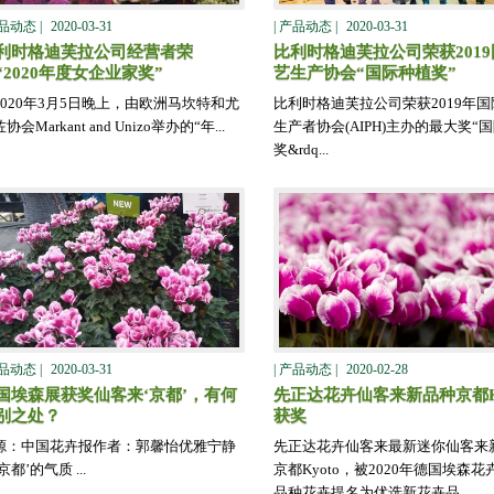
产品动态 |
2020-03-31
| 产品动态 |
2020-03-31
利时格迪芙拉公司经营者荣
比利时格迪芙拉公司荣获201
“2020年度女企业家奖”
艺生产协会“国际种植奖”
2020年3月5日晚上，由欧洲马坎特和尤
比利时格迪芙拉公司荣获2019年
协会Markant and Unizo举办的“年...
生产者协会(AIPH)主办的最大奖“
奖&rdq...
产品动态 |
2020-03-31
| 产品动态 |
2020-02-28
国埃森展获奖仙客来‘京都’，有何
先正达花卉仙客来新品种京都Ky
别之处？
获奖
源：中国花卉报作者：郭馨怡​ 优雅宁静
先正达花卉仙客来最新迷你仙客来
京都’的气质 ...
京都Kyoto，被2020年德国埃森花
品种花卉提名为优选新花卉品...