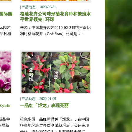
| 产品动态 |
2020-03-31
9国际园
格迪花卉公司球形菊花育种和繁殖水
平世界领先 | 环球
国际园艺
来源：中国花卉园艺2019-02-24旷野/译 比
国际种植
利时格迪花卉（Gediflora）公司是世...
| 产品动态 |
2020-01-09
oto
一品红「炬龙」表现亮丽
新品种
橙色多盟一品红新品种「炬龙」，在中国
卉展新
很多地区经过多次测试栽培后，实际表现
亮丽，该品种特色为：具有鲜艳火焰红...