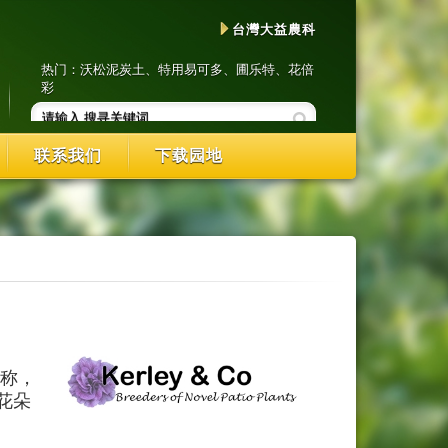
台灣大益農科
热门：
沃松泥炭土
、
特用易可多
、
圃乐特
、
花倍
彩
联系我们
下载园地
著称，
花朵