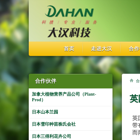
首页
走进大汉
合作
合作伙伴
合
加拿大植物营养产品公司（Plant-
英
Prod）
日本山本兰园
英
日本雪印种苗株氏会社
带
而
日本三得利花卉公司