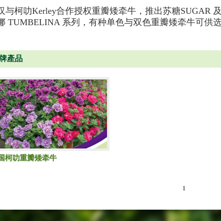
汉与柯叻Kerley合作授权重瓣矮牵牛，推出苏糖SUGAR 
娜 TUMBELINA 系列，有种单色与双色重瓣矮牵牛可供
牌產品
国柯叻重瓣矮牵牛
1