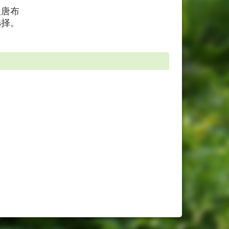
及唐布
选择。