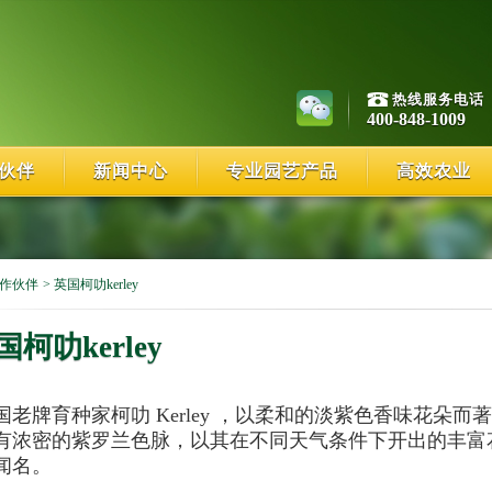
热线服务电话
400-848-1009
伙伴
新闻中心
专业园艺产品
高效农业
作伙伴
>
英国柯叻kerley
国柯叻kerley
国老牌育种家柯叻 Kerley ，以柔和的淡紫色香味花朵而
有浓密的紫罗兰色脉，以其在不同天气条件下开出的丰富
闻名。